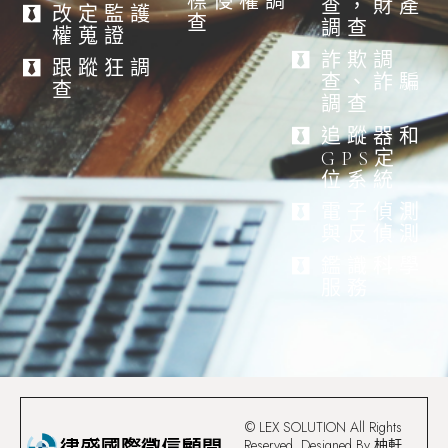
標侵權調
查，財產
改定監護
查
調查
權蒐證
詐欺調
跟蹤狂調
查、詐騙
查
調查
追蹤器和
GPS定
位系統
電子偵測
與反偵測
鑑識科學
服務
© LEX SOLUTION All Rights
Reserved. Designed By 柚軒