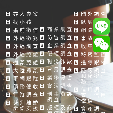
尋人專案
國外調查
找小孩
臥底調查
商業調查
婚前徵信
網路調查
仿冒調查
外遇徵兆
事故調查
企業調查
外遇調查
收集證據
侵權調查
外遇蒐證
秘密監控
職災詐欺
通姦蒐證
追踪跟蹤
背景調查
大陸抓姦
隱蔽調查
和秘密任
業務侵占
車輛跟蹤
務
貪污調查
債務催收
信用調
刑事辯護
行蹤調查
查，信用
調查
徵信
裁判離婚
版權及商
訴訟支援
資產調