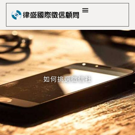
關於律盛
服務項目
徵信社案例
徵信法律問題
徵信收費
聯絡律盛
简中
如何挑選徵信社