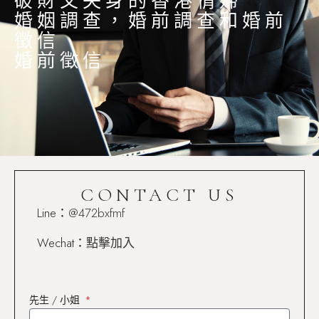
破財又失身的香港情婦
婚姻調查，婚前調查和婚前
徵信
婚前徵信
CONTACT US
Line：
@472bxfmf
Wechat：
點擊加入
先生 / 小姐