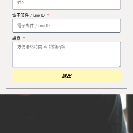
電子郵件 / Line ID
訊息
送出